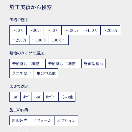
施工実績から検索
価格で選ぶ
〜10万
〜30万
〜50万
〜100万
〜150万
〜200万
〜250万
〜300万
300万〜
墓地のタイプで選ぶ
普通墓地（和型）
普通墓地（洋型）
壁面型墓地
芝生型墓地
集合型墓地
広さで選ぶ
1㎡
4㎡
6㎡
8㎡〜
その他
施工の内容
新規建立
リフォーム
オプション