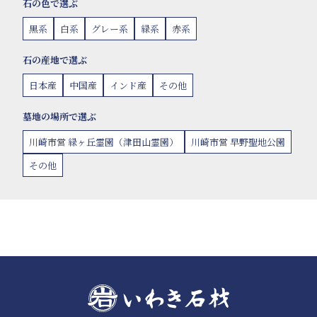
石の色で選ぶ
黒系
白系
グレー系
緑系
赤系
石の産地で選ぶ
日本産
中国産
インド産
その他
墓地の場所で選ぶ
川崎市営 緑ヶ丘霊園（津田山霊園）
川崎市営 早野聖地公園
その他