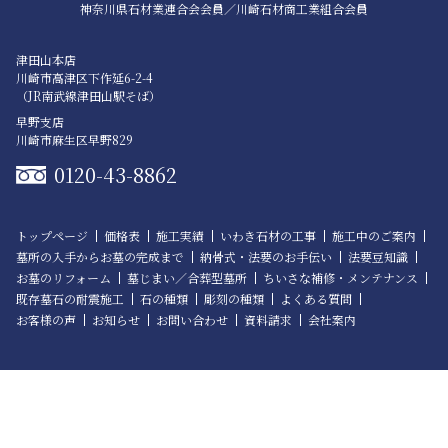
神奈川県石材業連合会会員／
川崎石材商工業組合会員
津田山本店
川崎市高津区下作延6-2-4
（JR南武線津田山駅そば）
早野支店
川崎市麻生区早野829
0120-43-8862
トップページ
価格表
施工実績
いわき石材の工事
施工中のご案内
墓所の入手からお墓の完成まで
納骨式・法要のお手伝い
法要豆知識
お墓のリフォーム
墓じまい／合葬型墓所
ちいさな補修・メンテナンス
既存墓石の耐震施工
石の種類
彫刻の種類
よくある質問
お客様の声
お知らせ
お問い合わせ
資料請求
会社案内