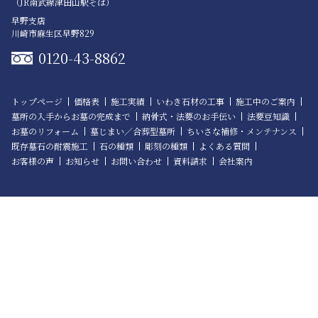
（JR南武線津田山駅そば）
早野支店
川崎市麻生区早野829
0120-43-8862
トップページ
価格表
施工実績
いわき石材の工事
施工中のご案内
墓所の入手からお墓の完成まで
納骨式・法要のお手伝い
法要豆知識
お墓のリフォーム
墓じまい／合葬型墓所
ちいさな補修・メンテナンス
既存墓石の耐震施工
石の種類
彫刻の種類
よくある質問
お客様の声
お知らせ
お問い合わせ
資料請求
会社案内