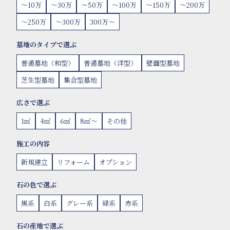
〜10万
〜30万
〜50万
〜100万
〜150万
〜200万
〜250万
〜300万
300万〜
墓地のタイプで選ぶ
普通墓地（和型）
普通墓地（洋型）
壁面型墓地
芝生型墓地
集合型墓地
広さで選ぶ
1㎡
4㎡
6㎡
8㎡〜
その他
施工の内容
新規建立
リフォーム
オプション
石の色で選ぶ
黒系
白系
グレー系
緑系
赤系
石の産地で選ぶ