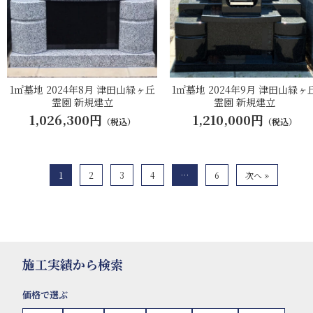
1㎡墓地 2024年8月 津田山緑ヶ丘
1㎡墓地 2024年9月 津田山緑ヶ
霊園 新規建立
霊園 新規建立
1,026,300円
1,210,000円
（税込）
（税込）
1
2
3
4
…
6
次へ »
施工実績から検索
価格で選ぶ