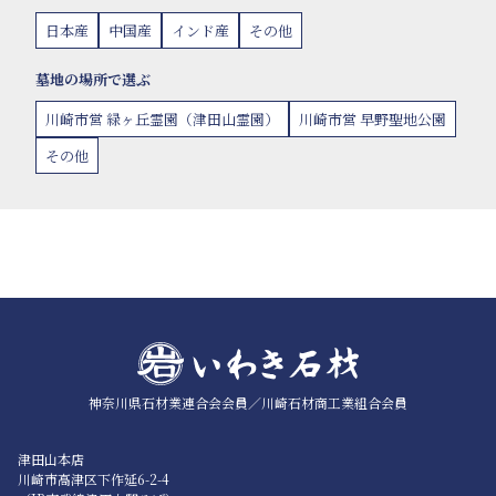
日本産
中国産
インド産
その他
墓地の場所で選ぶ
川崎市営 緑ヶ丘霊園（津田山霊園）
川崎市営 早野聖地公園
その他
神奈川県石材業連合会会員／
川崎石材商工業組合会員
津田山本店
川崎市高津区下作延6-2-4