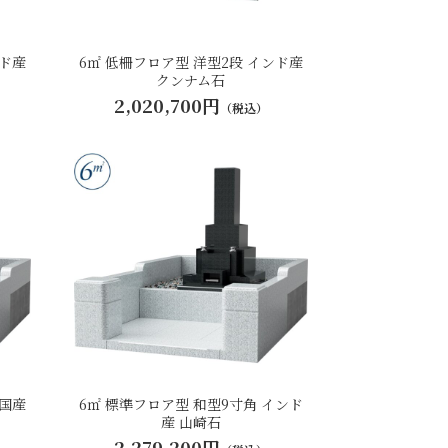
ンド産
6㎡ 低柵フロア型 洋型2段 インド産
クンナム石
2,020,700円
（税込）
中国産
6㎡ 標準フロア型 和型9寸角 インド
産 山崎石
2,279,200円