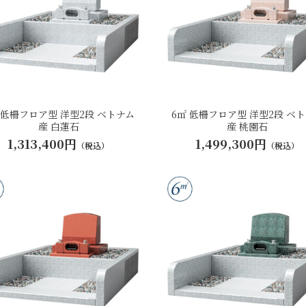
 低柵フロア型 洋型2段 ベトナム
6㎡ 低柵フロア型 洋型2段 ベ
産 白蓮石
産 桃園石
1,313,400円
1,499,300円
（税込）
（税込）