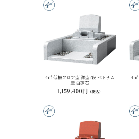
4㎡ 低柵フロア型 洋型2段 ベトナム
4㎡
産 白蓮石
1,159,400円
（税込）