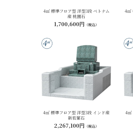
4㎡ 標準フロア型 洋型3段 ベトナム
4㎡
産 桃園石
1,700,600円
（税込）
4㎡ 標準フロア型 洋型3段 インド産
4㎡
新若葉石
2,267,100円
（税込）