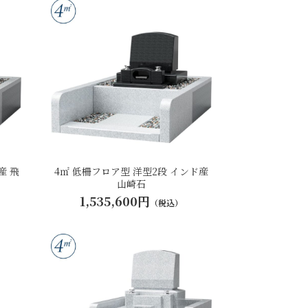
産 飛
4㎡ 低柵フロア型 洋型2段 インド産
山崎石
1,535,600円
（税込）