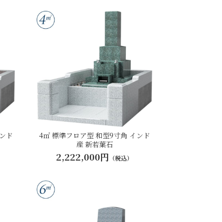
インド
4㎡ 標準フロア型 和型9寸角 インド
産 新若葉石
2,222,000円
（税込）