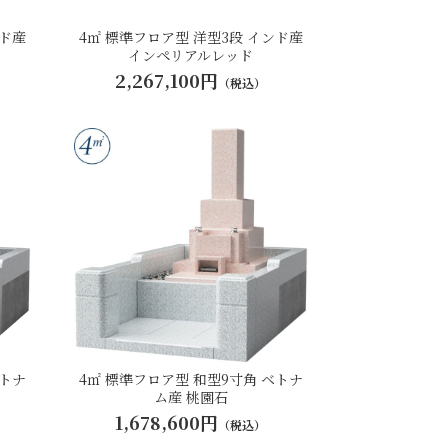
ンド産
4㎡ 標準フロア型 洋型3段 インド産
インペリアルレッド
2,267,100円
（税込）
ベトナ
4㎡ 標準フロア型 和型9寸角 ベトナ
ム産 桃園石
1,678,600円
（税込）