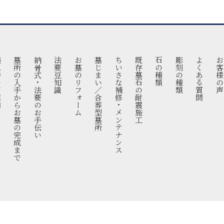
案内
墓所の入手からお墓の完成まで
納骨式・法要のお手伝い
法要豆知識
お墓のリフォーム
墓じまい／合葬型墓所
ちいさな補修・メンテナンス
既存墓石の耐震施工
石の種類
彫刻の種類
よくある質問
お客様の