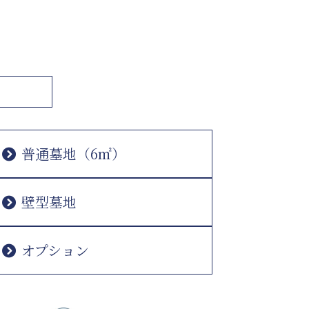
普通墓地（6㎡）
壁型墓地
オプション