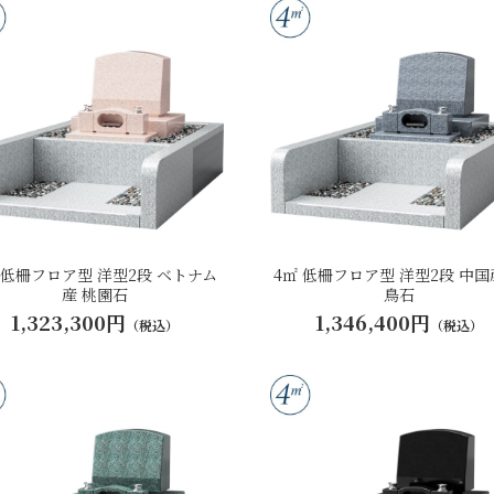
 低柵フロア型 洋型2段 ベトナム
4㎡ 低柵フロア型 洋型2段 中国
産 桃園石
鳥石
1,323,300円
1,346,400円
（税込）
（税込）