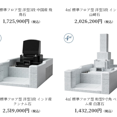
 標準フロア型 洋型3段 中国産 飛
4㎡ 標準フロア型 洋型3段 イ
鳥石
山崎石
1,725,900円
2,026,200円
（税込）
（税込）
 標準フロア型 洋型3段 インド産
4㎡ 標準フロア型 和型9寸角 
クンナム石
ム産 白蓮石
2,519,000円
1,432,200円
（税込）
（税込）