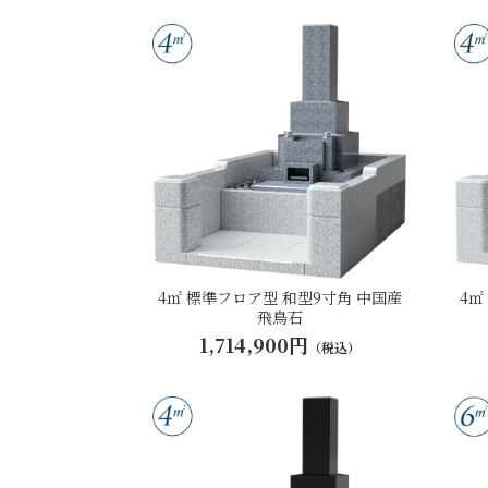
4㎡ 標準フロア型 和型9寸角 中国産
4㎡
飛鳥石
1,714,900円
（税込）