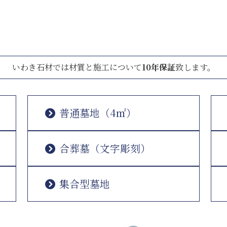
いわき石材では材質と施工について
10年保証
致します。
普通墓地（4㎡）
合葬墓（文字彫刻）
集合型墓地