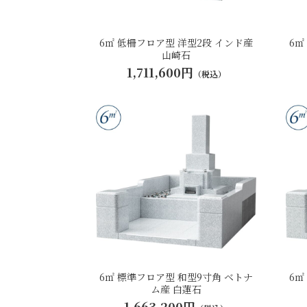
6㎡ 低柵フロア型 洋型2段 インド産
6㎡
山崎石
1,711,600円
（税込）
6㎡ 標準フロア型 和型9寸角 ベトナ
6㎡
ム産 白蓮石
1,663,200円