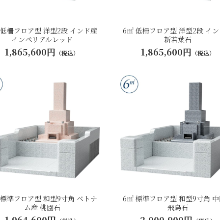
 低柵フロア型 洋型2段 インド産
6㎡ 低柵フロア型 洋型2段 イ
インペリアルレッド
新若葉石
1,865,600円
1,865,600円
（税込）
（税込）
 標準フロア型 和型9寸角 ベトナ
6㎡ 標準フロア型 和型9寸角 
ム産 桃園石
飛鳥石
1,964,600円
2,000,900円