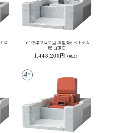
ンド産
4㎡ 標準フロア型 洋型3段 ベトナム
産 白蓮石
1,443,200円
（税込）