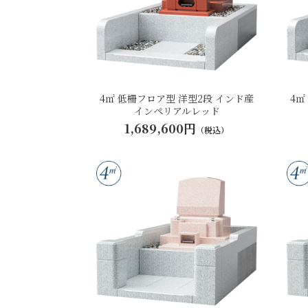
4㎡ 低柵フロア型 洋型2段 インド産
4㎡
インペリアルレッド
1,689,600円
（税込）