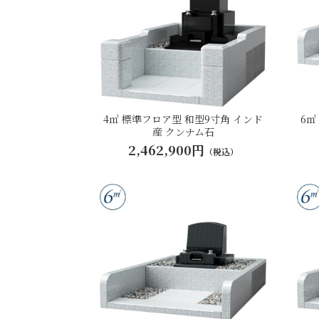
4㎡ 標準フロア型 和型9寸角 インド
6㎡
産 クンナム石
2,462,900円
（税込）