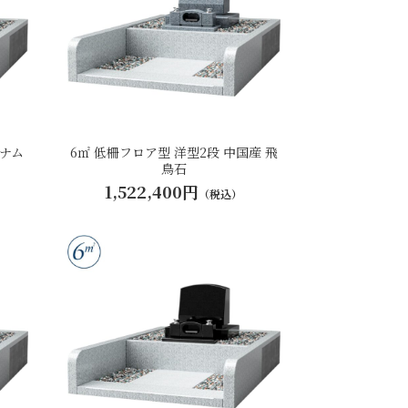
トナム
6㎡ 低柵フロア型 洋型2段 中国産 飛
鳥石
1,522,400円
（税込）