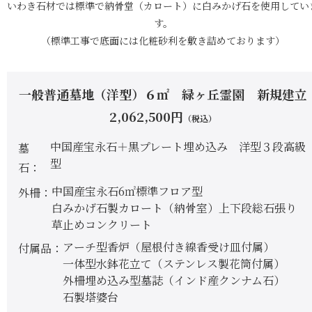
いわき石材では標準で納骨堂（カロート）に白みかげ石を使用してい
す。
（標準工事で底面には化粧砂利を敷き詰めております）
一般普通墓地（洋型）６㎡ 緑ヶ丘霊園 新規建立
2,062,500
円
（税込）
中国産宝永石＋黒プレート埋め込み 洋型３段高級
墓
型
石
中国産宝永石6㎡標準フロア型
外柵
白みかげ石製カロート（納骨室）上下段総石張り
草止めコンクリート
アーチ型香炉（屋根付き線香受け皿付属）
付属品
一体型水鉢花立て（ステンレス製花筒付属）
外柵埋め込み型墓誌（インド産クンナム石）
石製塔婆台