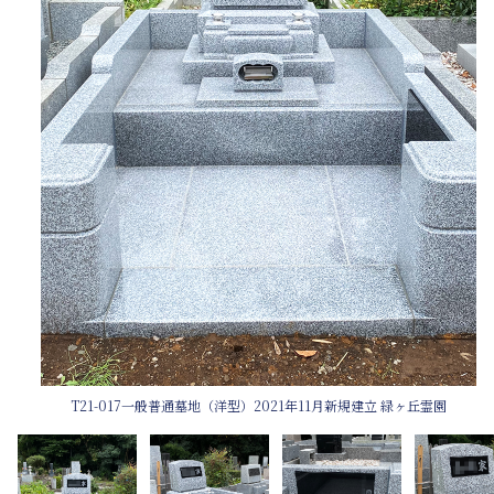
T21-017一般普通墓地（洋型）2021年11月新規建立 緑ヶ丘霊園