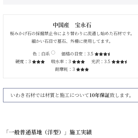
中国産 宝永石
桜みかげ石の採掘禁止令により替わりに流通し始めた石材です。
細かい石目で墓石、外柵に使用してます。
色
白系
価格の目安
3.5
硬度
3
吸水率
3
光沢
3.5
耐摩耗
3
いわき石材では材質と施工について
10年保証
致します。
「一般普通墓地（洋型）」施工実績