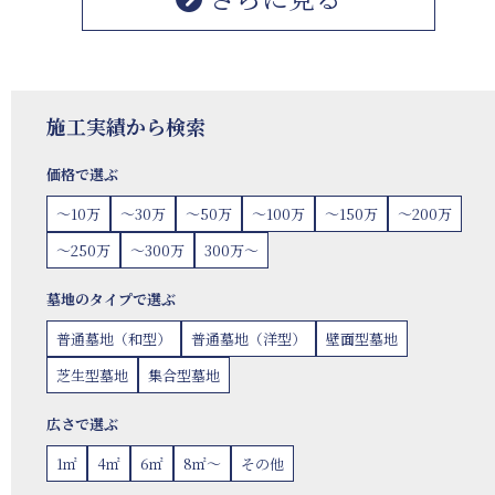
施工実績から検索
価格で選ぶ
〜10万
〜30万
〜50万
〜100万
〜150万
〜200万
〜250万
〜300万
300万〜
墓地のタイプで選ぶ
普通墓地（和型）
普通墓地（洋型）
壁面型墓地
芝生型墓地
集合型墓地
広さで選ぶ
1㎡
4㎡
6㎡
8㎡〜
その他