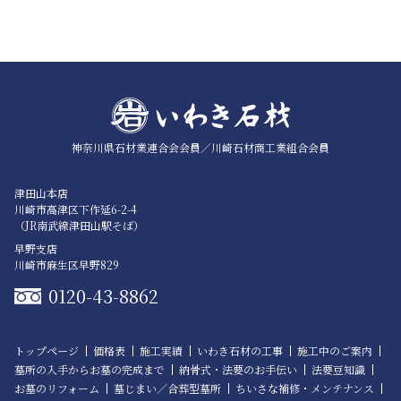
神奈川県石材業連合会会員／
川崎石材商工業組合会員
津田山本店
川崎市高津区下作延6-2-4
（JR南武線津田山駅そば）
早野支店
川崎市麻生区早野829
0120-43-8862
トップページ
価格表
施工実績
いわき石材の工事
施工中のご案内
墓所の入手からお墓の完成まで
納骨式・法要のお手伝い
法要豆知識
お墓のリフォーム
墓じまい／合葬型墓所
ちいさな補修・メンテナンス