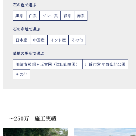
石の色で選ぶ
黒系
白系
グレー系
緑系
赤系
石の産地で選ぶ
日本産
中国産
インド産
その他
墓地の場所で選ぶ
川崎市営 緑ヶ丘霊園（津田山霊園）
川崎市営 早野聖地公園
その他
「〜250万」施工実績