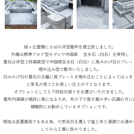
緑ヶ丘霊園に６㎡の洋型墓所を建立致しました。
外柵は標準フロア型モデルで中国産 宝永石（白石）を使用し
墓石は洋型３段高級型で中国産宝永石（白石）に黒みかげ石のプレー
埋め込み型で製作いたしました。
白みかげ石の墓石の正面に黒プレートを埋め込むことによってはっき
と家名が見てとれ美しい仕上がりとなります。
オプションとして上下段総石張りをお選びいただきました。
墓所内清掃が格段に楽になるため、木の下で落ち葉の多い区画の方に
積極的にお勧めしているオプションです。
現地は返還墓地でもある為、大安吉日を選んで塩と米と清酒でお清め
してから工事に掛かりました。