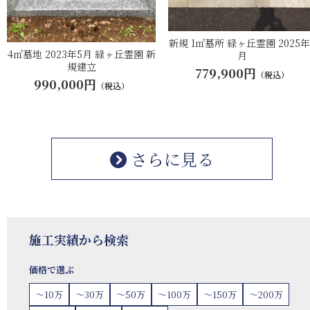
新規 1㎡墓所 緑ヶ丘霊園 2025年
4㎡墓地 2023年5月 緑ヶ丘霊園 新
月
規建立
779,900円
（税込）
990,000円
（税込）
さらに見る
施工実績から検索
価格で選ぶ
〜10万
〜30万
〜50万
〜100万
〜150万
〜200万