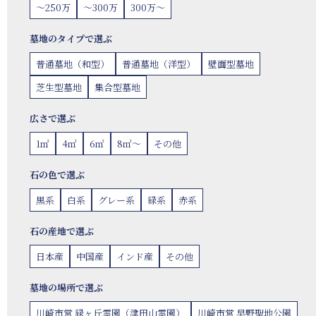
〜250万
〜300万
300万〜
墓地のタイプで選ぶ
普通墓地（和型）
普通墓地（洋型）
壁面型墓地
芝生型墓地
集合型墓地
広さで選ぶ
1㎡
4㎡
6㎡
8㎡〜
その他
石の色で選ぶ
黒系
白系
グレー系
緑系
赤系
石の産地で選ぶ
日本産
中国産
インド産
その他
墓地の場所で選ぶ
川崎市営 緑ヶ丘霊園（津田山霊園）
川崎市営 早野聖地公園