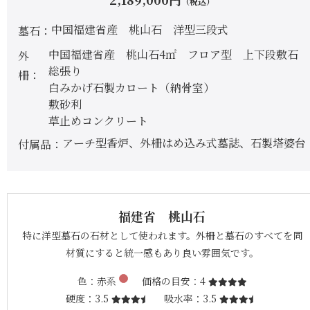
（税込）
中国福建省産 桃山石 洋型三段式
墓石
中国福建省産 桃山石4㎡ フロア型 上下段敷石
外
総張り
柵
白みかげ石製カロート（納骨室）
敷砂利
草止めコンクリート
アーチ型香炉、外柵はめ込み式墓誌、石製塔婆台
付属品
福建省 桃山石
特に洋型墓石の石材として使われます。外柵と墓石のすべてを同
材質にすると統一感もあり良い雰囲気です。
色
赤系
価格の目安
4
硬度
3.5
吸水率
3.5