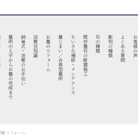
案内
墓所の入手からお墓の完成まで
納骨式・法要のお手伝い
法要豆知識
お墓のリフォーム
墓じまい／合葬型墓所
ちいさな補修・メンテナンス
既存墓石の耐震施工
石の種類
彫刻の種類
よくある質問
お客様の
丘霊園 リフォーム