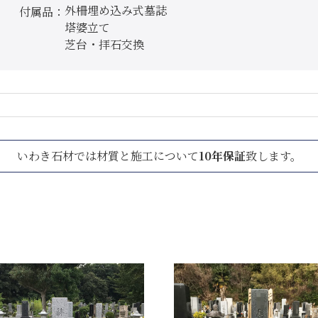
外柵埋め込み式墓誌
付属品
塔婆立て
芝台・拝石交換
いわき石材では材質と施工について
10年保証
致します。