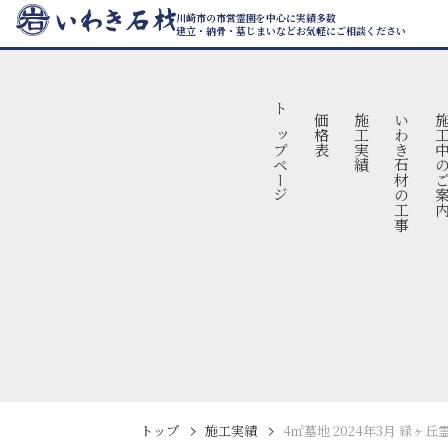
川崎市の市営霊園を中心に実績多数
建立・納骨・墓じまいなどお気軽にご相談ください
トップページ
価格表
施工実績
いわき石材の工事
施工中のご
トップ
施工実績
4㎡墓地 2024年3月 緑ヶ