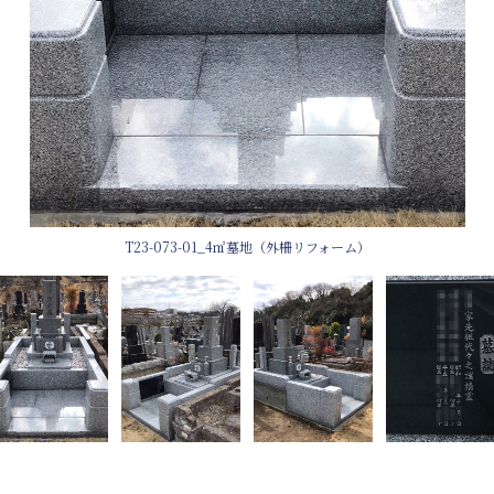
T23-073-01_4㎡墓地（外柵リフォーム）