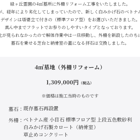
緑ヶ丘霊園の4㎡墓所に外柵リフォーム工事をいたしました。
が、経年により劣化してしまっていたので、新しく白みかげ石のベトナ
デザインは塔婆立て付きの（標準フロア型）をお選びいただきました。
真ん中までフラットでお参りのしやすいタイプとなっております。
化が見られなかったので解体作業中は一旦移動し、外柵を新設したのち
墓石を乗せる芝台と納骨室の蓋になる拝石は交換しました。
4㎡墓地（外柵リフォーム）
1,309,000
円
（税込）
※価格は施工当時のものです
既存墓石再設置
墓石
ベトナム産 小目石 標準フロア型 上段五色敷砂利
外柵
白みかげ石製カロート（納骨室）
草止めコンクリート