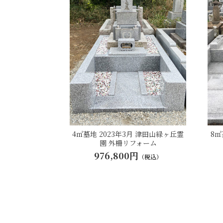
8㎡
4㎡墓地 2023年3月 津田山緑ヶ丘霊
園 外柵リフォーム
976,800円
（税込）