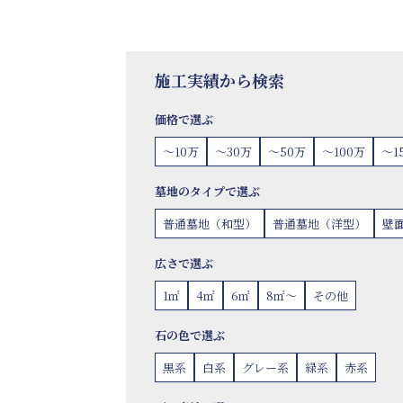
施工実績から検索
価格で選ぶ
〜10万
〜30万
〜50万
〜100万
〜1
墓地のタイプで選ぶ
普通墓地（和型）
普通墓地（洋型）
壁
広さで選ぶ
1㎡
4㎡
6㎡
8㎡〜
その他
石の色で選ぶ
黒系
白系
グレー系
緑系
赤系