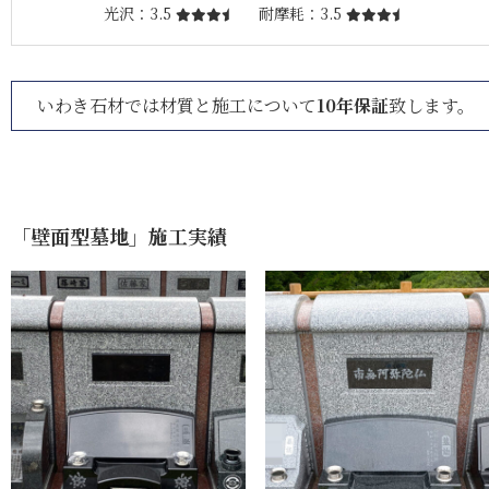
光沢
3.5
耐摩耗
3.5
いわき石材では材質と施工について
10年保証
致します。
「壁面型墓地」施工実績