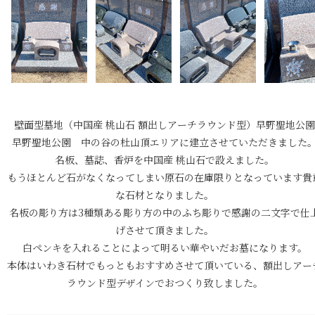
壁面型墓地（中国産 桃山石 額出しアーチラウンド型）早野聖地公園
早野聖地公園 中の谷の杜山頂エリアに建立させていただきました
名板、墓誌、香炉を中国産 桃山石で設えました。
もうほとんど石がなくなってしまい原石の在庫限りとなっています貴
な石材となりました。
名板の彫り方は3種類ある彫り方の中のふち彫りで感謝の二文字で仕
げさせて頂きました。
白ペンキを入れることによって明るい華やいだお墓になります。
本体はいわき石材でもっともおすすめさせて頂いている、額出しアー
ラウンド型デザインでおつくり致しました。