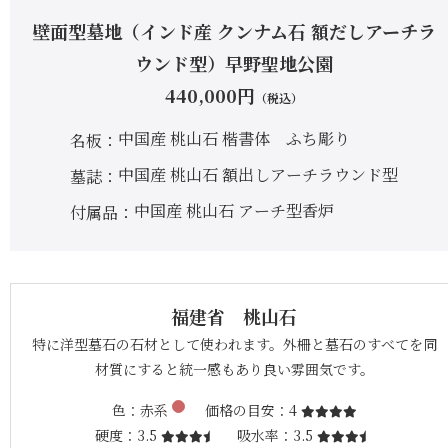
壁面型墓地（インド産 クンナム石 額だしアーチラ
ウンド型）早野聖地公園
440,000
円
（税込）
中国産 桃山石 楷書体 ふち彫り
名板
中国産 桃山石 額出しアーチラウンド型
墓誌
中国産 桃山石 アーチ型香炉
付属品
福建省 桃山石
特に洋型墓石の石材として使われます。外柵と墓石のすべてを同
材質にすると統一感もあり良い雰囲気です。
色
赤系
価格の目安
4
硬度
3.5
吸水率
3.5