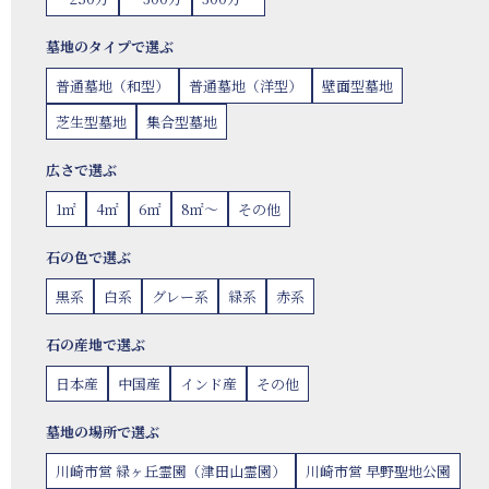
墓地のタイプで選ぶ
普通墓地（和型）
普通墓地（洋型）
壁面型墓地
芝生型墓地
集合型墓地
広さで選ぶ
1㎡
4㎡
6㎡
8㎡〜
その他
石の色で選ぶ
黒系
白系
グレー系
緑系
赤系
石の産地で選ぶ
日本産
中国産
インド産
その他
墓地の場所で選ぶ
川崎市営 緑ヶ丘霊園（津田山霊園）
川崎市営 早野聖地公園