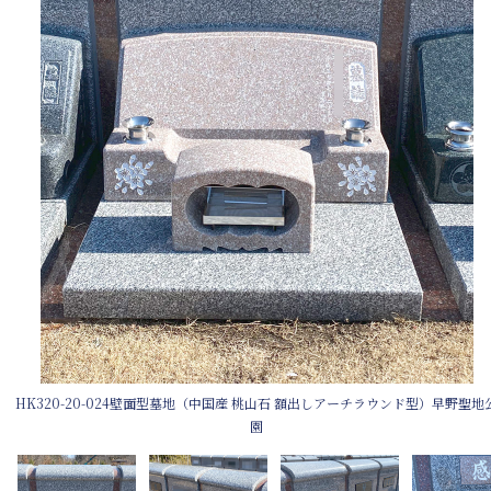
HK320-20-024壁面型墓地（中国産 桃山石 額出しアーチラウンド型）早野聖地
園