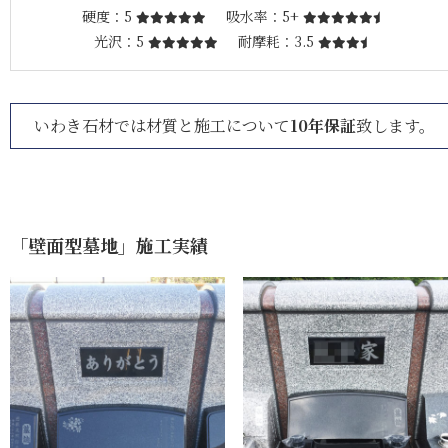
硬度
5
吸水率
5+
光沢
5
耐摩耗
3.5
いわき石材では材質と施工について
10年保証
致します。
「壁面型墓地」施工実績