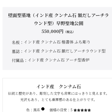
壁面型墓地（インド産 クンナム石 額だしアーチラ
ウンド型）早野聖地公園
550,000
円
（税込）
インド産 クンナム石 楷書体 ふち彫り
名板
インド産 クンナム石 額だしアーチラウンド型
墓誌
インド産 クンナム石 アーチ型香炉
付属品
インド産 クンナム石
伝統と歴史があり、彫刻した文字も非常にはっきりと見えます。
光沢もあり、とても重厚感のある仕上がりです。
色
黒系
価格の目安
5