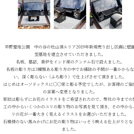
早野聖地公園 中の谷の杜山頂エリア2019年新規売り出し区画に壁
型墓地を建立させていただきました。
名板、墓誌、香炉をインド産のクンナム石で設えました。
名板の彫り方は3種類ある彫り方の中でお掃除の手間が一番かからな
い、深く彫らない（ふち彫り）で仕上げさせて頂きました。
はじめはオーソドックスに〇〇家と彫る予定でしたが、お客様のご指
の言葉へ変更となりました。
家紋は彫らずにお花のイラストをご希望されたので、弊社の今までの
工の中からいくつかのユリの彫り物のお写真を見て頂き、その中から
リの花が一番大きく見えるイラストをお選びいただきました。
石模様のない黒みかげにお花の彫り物はいっそう映える仕上がりとな
ました。