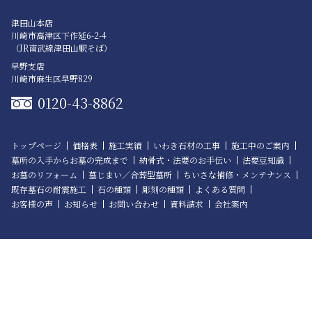
津田山本店
川崎市高津区下作延6-2-4
（JR南武線津田山駅そば）
早野支店
川崎市麻生区早野829
0120-43-8862
トップページ
価格表
施工実績
いわき石材の工事
施工中のご案内
墓所の入手からお墓の完成まで
納骨式・法要のお手伝い
法要豆知識
お墓のリフォーム
墓じまい／合葬型墓所
ちいさな補修・メンテナンス
既存墓石の耐震施工
石の種類
彫刻の種類
よくある質問
お客様の声
お知らせ
お問い合わせ
資料請求
会社案内