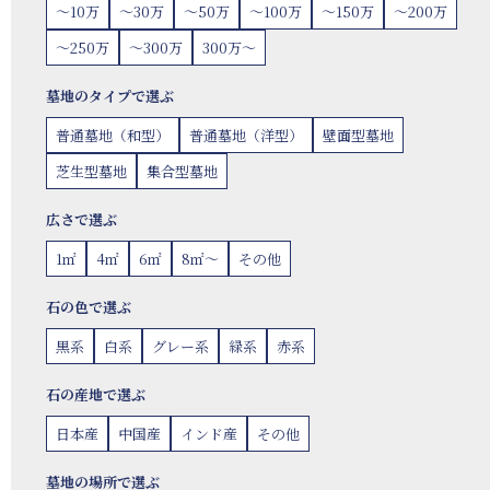
〜10万
〜30万
〜50万
〜100万
〜150万
〜200万
〜250万
〜300万
300万〜
墓地のタイプで選ぶ
普通墓地（和型）
普通墓地（洋型）
壁面型墓地
芝生型墓地
集合型墓地
広さで選ぶ
1㎡
4㎡
6㎡
8㎡〜
その他
石の色で選ぶ
黒系
白系
グレー系
緑系
赤系
石の産地で選ぶ
日本産
中国産
インド産
その他
墓地の場所で選ぶ