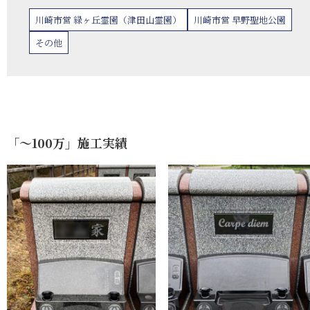
川崎市営 緑ヶ丘霊園（津田山霊園）
川崎市営 早野聖地公園
その他
「〜100万」施工実績