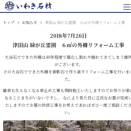
トップ
お知らせ
津田山 緑が丘霊園 ６㎡の外柵リフォーム工事
2018年7月26日
津田山 緑が丘霊園 ６㎡の外柵リフォーム工事
大谷石でできた外柵は40年程度で風化し割れや崩れてきてしまう箇
がございます。
その大谷石でできた外柵を御影石で作り直すリフォーム工事を行いま
た。
雑草も生えなくなる草止め工事も同時施工いたしますのでお参りが楽
なることまちがいないですし、 なにより見た目に立派なお墓が完成
たしますのでお墓の改修工事をお考えであればぜひ一度ご相談くだ
い。