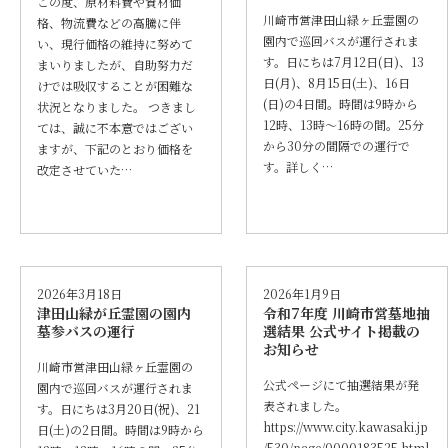
この度、原材料費や資材価
川崎市営津田山緑ヶ丘霊園の
格、物流費などの高騰に伴
園内で巡回バスが運行されま
い、現行価格の維持に努めて
す。日にちは7月12日(日)、13
まいりましたが、自助努力だ
日(月)、8月15日(土)、16日
けでは吸収することが困難な
(日)の4日間。時間は9時から
状況となりました。 つきまし
12時、13時～16時の間。25分
ては、誠に不本意ではござい
から30分の間隔での運行で
ますが、下記のとおり価格を
す。詳しく…
改定させていた…
2026年3月18日
2026年1月9日
津田山緑が丘霊園の園内
令和7年度 川崎市営墓地抽
墓参バスの運行
選結果 公式サイト掲載の
お知らせ
川崎市営津田山緑ヶ丘霊園の
公式ページにて抽選結果が発
園内で巡回バスが運行されま
表されました。
す。日にちは3月20日(祝)、21
https://www.city.kawasaki.jp
日(土)の2日間。時間は9時から
/530/page/0000183525.html